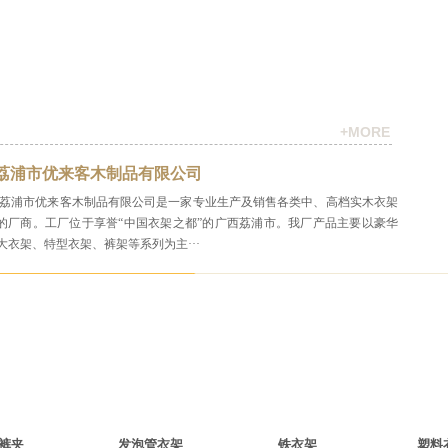
+MORE
荔浦市优来客木制品有限公司
荔浦市优来客木制品有限公司是一家专业生产及销售各类中、高档实木衣架
的厂商。工厂位于享誉“中国衣架之都”的广西荔浦市。我厂产品主要以豪华
大衣架、特型衣架、裤架等系列为主···
裤夹
发泡管衣架
铁衣架
塑料