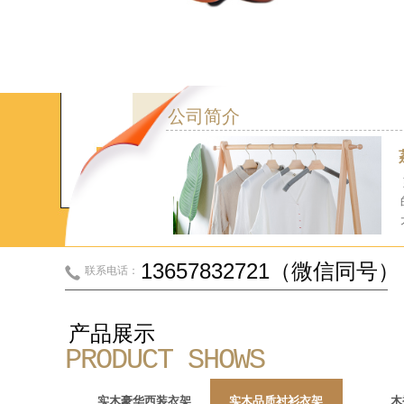
公司简介
13657832721（微信同号）
联系电话：
产品展示
PRODUCT SHOWS
PROBLEMS
实木豪华西装衣架
实木品质衬衫衣架
木